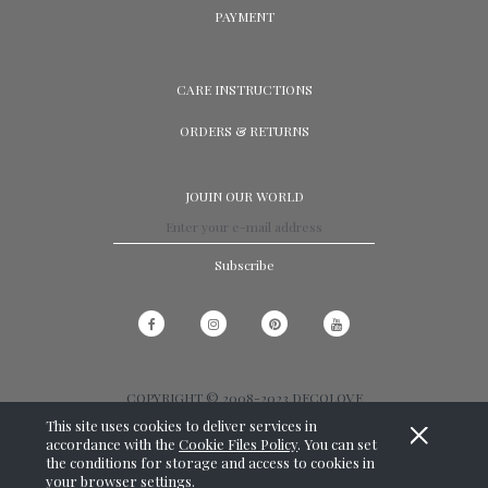
PAYMENT
CARE INSTRUCTIONS
ORDERS & RETURNS
JOUIN OUR WORLD
Subscribe
COPYRIGHT © 2008-2023 DECOLOVE
This site uses cookies to deliver services in
View full version of the site
accordance with the
Cookie Files Policy
. You can set
the conditions for storage and access to cookies in
SKLEP INTERNETOWY SHOPER.PL
your browser settings.