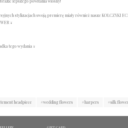
brazić lepszego powitania wiosny!
syjnych stylizacjach swoją premierę miały również nasze
KOLCZYKI E
OWER
↓
adka tego wydania ↓
atement headpiece
#wedding flowers
#harpers
#silk flowe
WELLERY
GIFT CARD