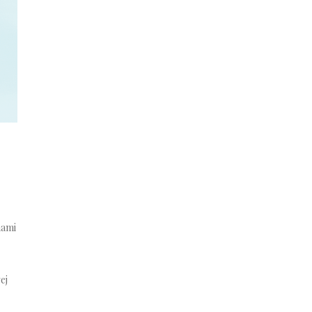
nami
ej