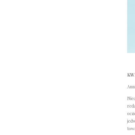
KW
Anna
Niec
red
ocz
jed
towa