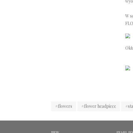
wyo
W se
FL
Okł
#flowers
#flower headpiece
#st
NEW
PEARL JE