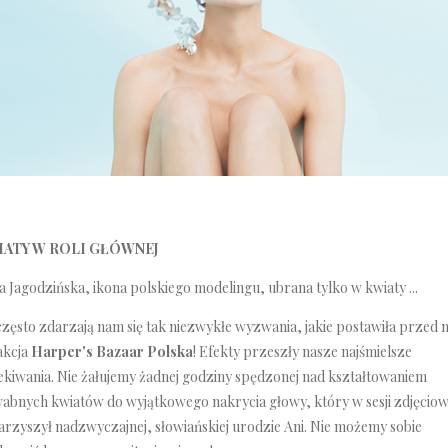
IATY W ROLI GŁÓWNEJ
 Jagodzińska, ikona polskiego modelingu, ubrana tylko w kwiaty ...
zęsto zdarzają nam się tak niezwykłe wyzwania, jakie postawiła przed 
akcja
Harper's Bazaar Polska
! Efekty przeszły nasze najśmielsze
ekiwania. Nie żałujemy żadnej godziny spędzonej nad kształtowaniem
wabnych kwiatów do wyjątkowego nakrycia głowy, który w sesji zdjęciow
rzyszył nadzwyczajnej, słowiańskiej urodzie Ani. Nie możemy sobie