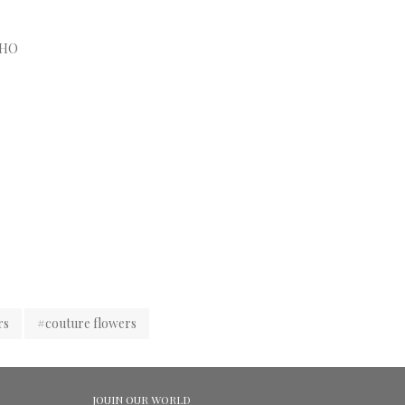
CHO
rs
#couture flowers
JOUIN OUR WORLD